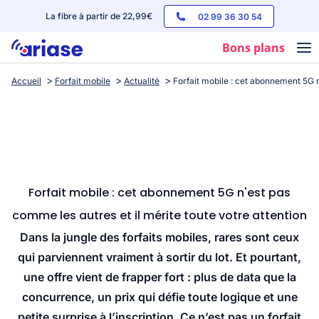
La fibre à partir de 22,99€
02 99 36 30 54
Bons plans
Accueil
Forfait mobile
Actualité
Forfait mobile : cet abonnement 5G n
Box internet
Forfaits mobile
Téléphones
Streaming
Forfait mobile : cet abonnement 5G n'est pas
comme les autres et il mérite toute votre attention
Dans la jungle des forfaits mobiles, rares sont ceux
qui parviennent vraiment à sortir du lot. Et pourtant,
une offre vient de frapper fort : plus de data que la
concurrence, un prix qui défie toute logique et une
petite surprise à l’inscription. Ce n’est pas un forfait