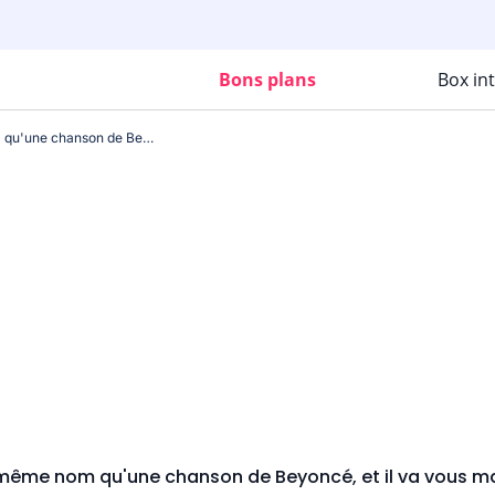
Bons plans
Box in
Ce forfait porte le même nom qu'une chanson de Beyoncé, et il va vous marquer tout autant !
e même nom qu'une chanson de Beyoncé, et il va vous ma