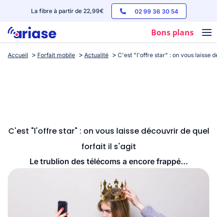
La fibre à partir de 22,99€
02 99 36 30 54
Bons plans
Accueil
Forfait mobile
Actualité
C'est "l'offre star" : on vous laisse dé
Box internet
Forfaits mobile
Téléphones
Streaming
C'est "l'offre star" : on vous laisse découvrir de quel
forfait il s'agit
Le trublion des télécoms a encore frappé...