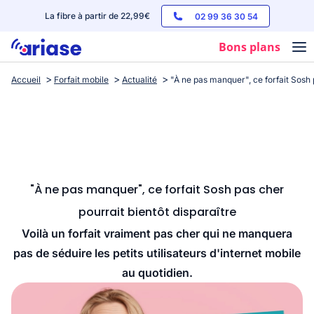
La fibre à partir de 22,99€
02 99 36 30 54
Bons plans
Accueil
Forfait mobile
Actualité
"À ne pas manquer", ce forfait Sosh 
Box internet
Forfaits mobile
Téléphones
Streaming
"À ne pas manquer", ce forfait Sosh pas cher
pourrait bientôt disparaître
Voilà un forfait vraiment pas cher qui ne manquera
pas de séduire les petits utilisateurs d'internet mobile
au quotidien.