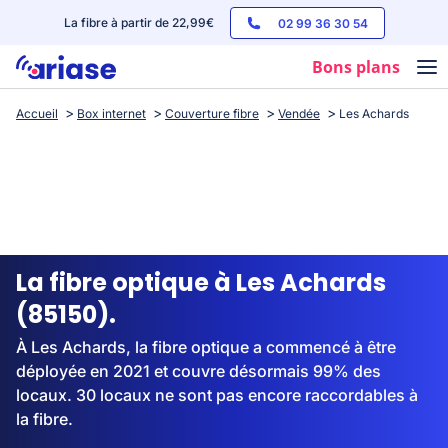
La fibre à partir de 22,99€
02 99 36 30 54
Bons plans
Accueil
Box internet
Couverture fibre
Vendée
Les Achards
Box internet
Forfaits mobile
Téléphones
Streaming
La fibre optique à Les Achards
(85150).
À Les Achards, la fibre optique a commencé à être
déployée en 2021 et couvre désormais 99% des
locaux. 30 locaux ne sont pas encore raccordables à
la fibre.