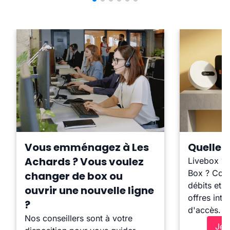
Vous emménagez à Les
Quelle b
Achards ? Vous voulez
Livebox ?
Box ? Comp
changer de box ou
débits et l
ouvrir une nouvelle ligne
offres inte
?
d'accès.
Nos conseillers sont à votre
Je 