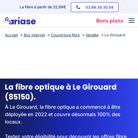
La fibre à partir de 22,99€
02 99 36 30 54
Bons plans
Accueil
Box internet
Couverture fibre
Vendée
Le Girouard
Box internet
Forfaits mobile
Téléphones
Streaming
La fibre optique à Le Girouard
(85150).
À Le Girouard, la fibre optique a commencé à être
déployée en 2022 et couvre désormais 100% des
locaux.
Testez votre éligibilité pour découvrir les offres fibre