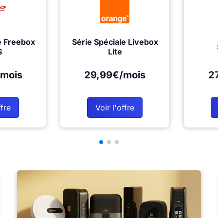
e Freebox
Série Spéciale Livebox
S
Lite
mois
29,99€/mois
2
ffre
Voir l'offre