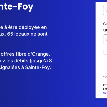
inte-Foy
S
é à être déployée en
(p
x. 65 locaux ne sont
s offres fibre d'Orange,
 les débits (jusqu'à 8
signalées à Sainte-Foy.
* 
In
re
con