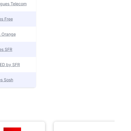
uygues Telecom
res Free
es Orange
res SFR
 RED by SFR
res Sosh