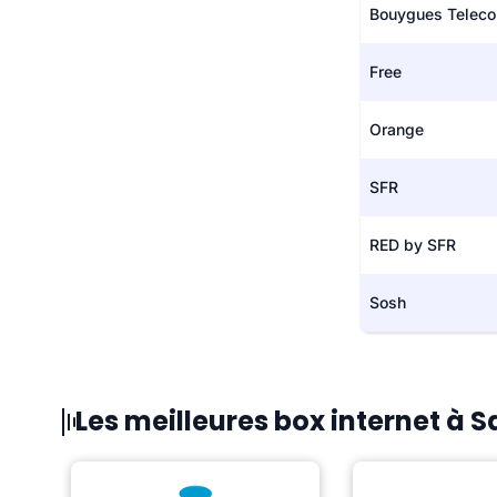
Bouygues Telec
Free
Orange
SFR
RED by SFR
Sosh
Les meilleures box internet à 