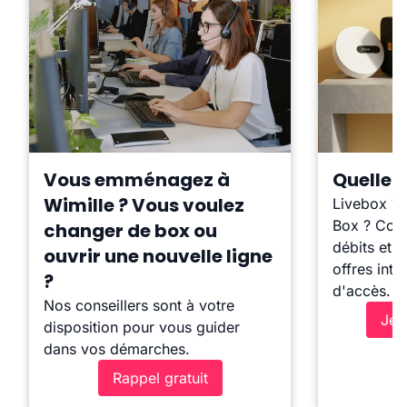
Vous emménagez à
Quelle b
Wimille ? Vous voulez
Livebox ?
Box ? Comp
changer de box ou
débits et l
ouvrir une nouvelle ligne
offres inte
?
d'accès.
Nos conseillers sont à votre
Je 
disposition pour vous guider
dans vos démarches.
Rappel gratuit