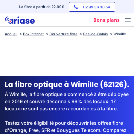
La fibre à partir de 22,99€
02 99 36 30 54
Bons plans
Accueil
Box internet
Couverture fibre
Pas-de-Calais
Wimille
Box internet
Forfaits mobile
Téléphones
Streaming
La fibre optique à Wimille (62126).
À Wimille, la fibre optique a commencé à être déployée
en 2019 et couvre désormais 99% des locaux. 17
locaux ne sont pas encore raccordables à la fibre.
Testez votre éligibilité pour découvrir les offres fibre
d'Orange, Free, SFR et Bouygues Telecom. Comparez