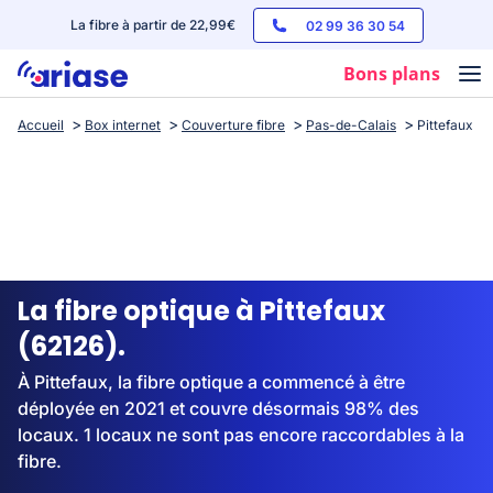
La fibre à partir de 22,99€
02 99 36 30 54
Bons plans
Accueil
Box internet
Couverture fibre
Pas-de-Calais
Pittefaux
Box internet
Forfaits mobile
Téléphones
Streaming
La fibre optique à Pittefaux
(62126).
À Pittefaux, la fibre optique a commencé à être
déployée en 2021 et couvre désormais 98% des
locaux. 1 locaux ne sont pas encore raccordables à la
fibre.