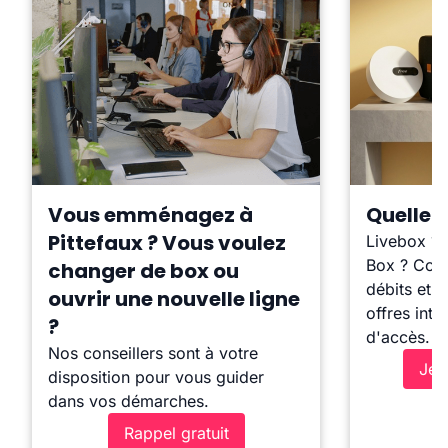
Vous emménagez à
Quelle b
Pittefaux ? Vous voulez
Livebox ?
Box ? Comp
changer de box ou
débits et l
ouvrir une nouvelle ligne
offres inte
?
d'accès.
Nos conseillers sont à votre
Je 
disposition pour vous guider
dans vos démarches.
Rappel gratuit