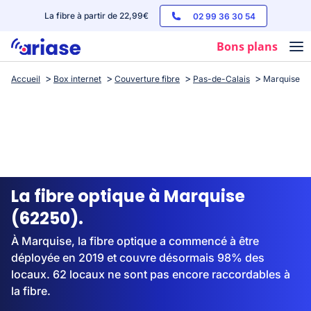
La fibre à partir de 22,99€
02 99 36 30 54
Bons plans
Accueil
Box internet
Couverture fibre
Pas-de-Calais
Marquise
Box internet
Forfaits mobile
Téléphones
Streaming
La fibre optique à Marquise
(62250).
À Marquise, la fibre optique a commencé à être
déployée en 2019 et couvre désormais 98% des
locaux. 62 locaux ne sont pas encore raccordables à
la fibre.