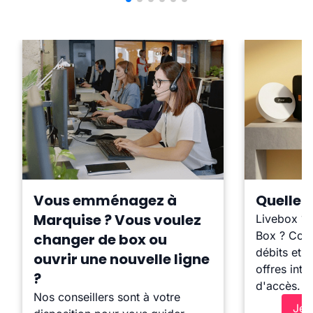
Vous emménagez à
Quelle b
Marquise ? Vous voulez
Livebox ?
Box ? Comp
changer de box ou
débits et l
ouvrir une nouvelle ligne
offres inte
?
d'accès.
Nos conseillers sont à votre
Je 