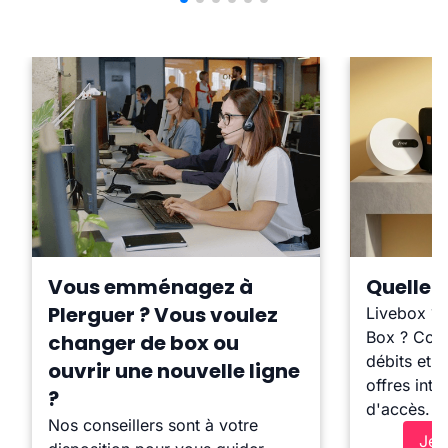
Vous emménagez à
Quelle b
Plerguer ? Vous voulez
Livebox ?
Box ? Comp
changer de box ou
débits et l
ouvrir une nouvelle ligne
offres inte
?
d'accès.
Nos conseillers sont à votre
Je 