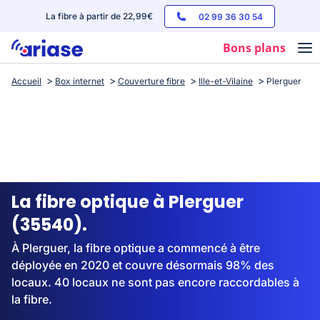
La fibre à partir de 22,99€
02 99 36 30 54
Bons plans
Accueil
Box internet
Couverture fibre
Ille-et-Vilaine
Plerguer
Box internet
Forfaits mobile
Téléphones
Streaming
La fibre optique à Plerguer
(35540).
À Plerguer, la fibre optique a commencé à être
déployée en 2020 et couvre désormais 98% des
locaux. 40 locaux ne sont pas encore raccordables à
la fibre.