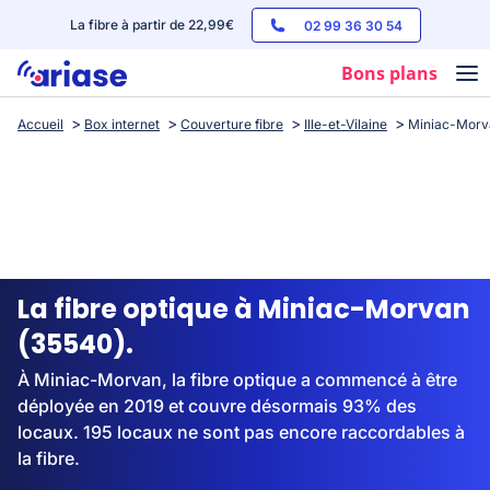
La fibre à partir de 22,99€
02 99 36 30 54
Bons plans
Accueil
Box internet
Couverture fibre
Ille-et-Vilaine
Miniac-Morv
Box internet
Forfaits mobile
Téléphones
Streaming
La fibre optique à Miniac-Morvan
(35540).
À Miniac-Morvan, la fibre optique a commencé à être
déployée en 2019 et couvre désormais 93% des
locaux. 195 locaux ne sont pas encore raccordables à
la fibre.