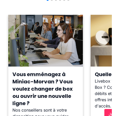
Vous emménagez à
Quelle b
Miniac-Morvan ? Vous
Livebox ?
Box ? Comp
voulez changer de box
débits et l
ou ouvrir une nouvelle
offres inte
ligne ?
d'accès.
Nos conseillers sont à votre
Je 