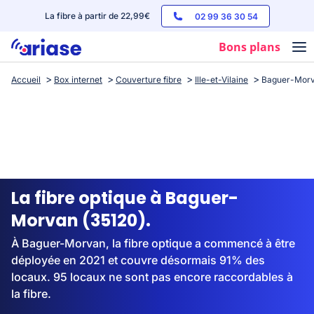
La fibre à partir de 22,99€
02 99 36 30 54
Bons plans
Accueil
Box internet
Couverture fibre
Ille-et-Vilaine
Baguer-Mor
Box internet
Forfaits mobile
Téléphones
Streaming
La fibre optique à Baguer-
Morvan (35120).
À Baguer-Morvan, la fibre optique a commencé à être
déployée en 2021 et couvre désormais 91% des
locaux. 95 locaux ne sont pas encore raccordables à
la fibre.