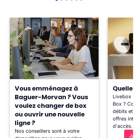
Vous emménagez à
Quelle b
Baguer-Morvan ? Vous
Livebox ?
Box ? Comp
voulez changer de box
débits et l
ou ouvrir une nouvelle
offres inte
ligne ?
d'accès.
Nos conseillers sont à votre
Je 