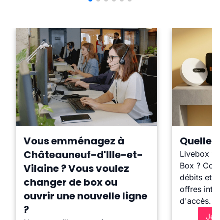
Vous emménagez à
Quelle b
Châteauneuf-d'Ille-et-
Livebox ?
Box ? Comp
Vilaine ? Vous voulez
débits et l
changer de box ou
offres inte
ouvrir une nouvelle ligne
d'accès.
?
Je 