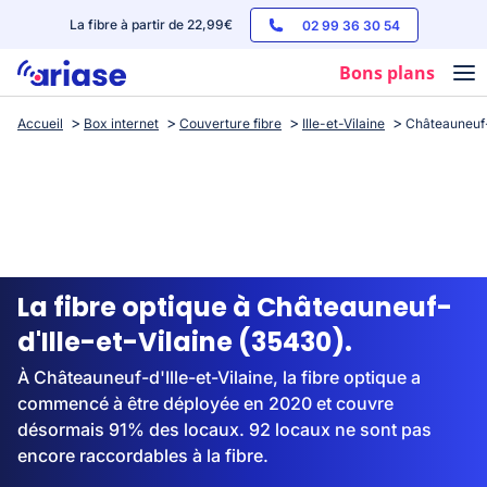
La fibre à partir de 22,99€
02 99 36 30 54
Bons plans
Accueil
Box internet
Couverture fibre
Ille-et-Vilaine
Châteauneuf-d
Box internet
Forfaits mobile
Téléphones
Streaming
La fibre optique à Châteauneuf-
d'Ille-et-Vilaine (35430).
À Châteauneuf-d'Ille-et-Vilaine, la fibre optique a
commencé à être déployée en 2020 et couvre
désormais 91% des locaux. 92 locaux ne sont pas
encore raccordables à la fibre.