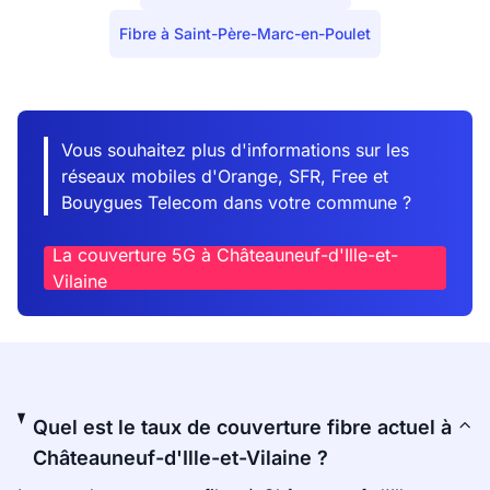
Fibre à Saint-Père-Marc-en-Poulet
Vous souhaitez plus d'informations sur les
réseaux mobiles d'Orange, SFR, Free et
Bouygues Telecom dans votre commune ?
La couverture 5G à Châteauneuf-d'Ille-et-
Vilaine
Quel est le taux de couverture fibre actuel à
Châteauneuf-d'Ille-et-Vilaine ?