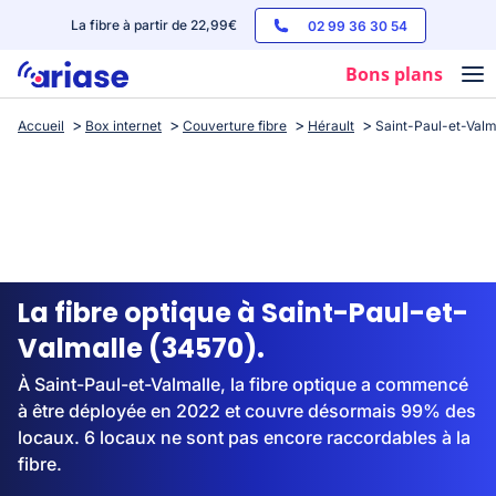
La fibre à partir de 22,99€
02 99 36 30 54
Bons plans
Accueil
Box internet
Couverture fibre
Hérault
Saint-Paul-et-Valm
Box internet
Forfaits mobile
Téléphones
Streaming
La fibre optique à Saint-Paul-et-
Valmalle (34570).
À Saint-Paul-et-Valmalle, la fibre optique a commencé
à être déployée en 2022 et couvre désormais 99% des
locaux. 6 locaux ne sont pas encore raccordables à la
fibre.