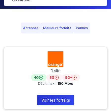
Antennes
Meilleurs forfaits
Pannes
1
site
4G
5G
5G+
Débit max :
150 Mb/s
Voir les forfaits