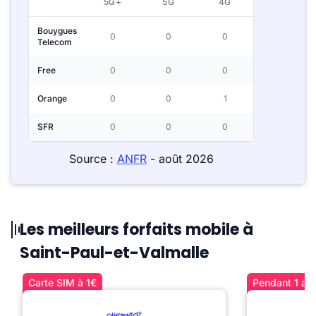
5G+
5G
4G
Bouygues
0
0
0
Telecom
Free
0
0
0
Orange
0
0
1
SFR
0
0
0
Source :
ANFR
- août 2026
Les meilleurs forfaits mobile à
Saint-Paul-et-Valmalle
Carte SIM à 1€
Pendant 1 an 