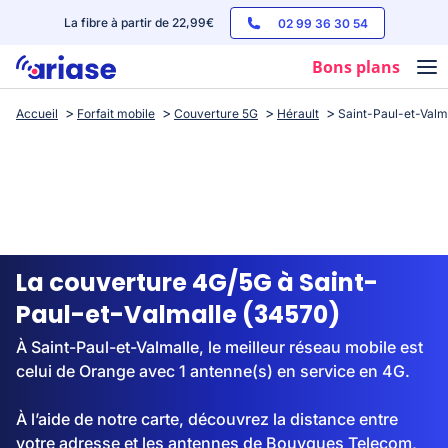
La fibre à partir de 22,99€
02 99 36 30 54
Bons plans
Accueil
Forfait mobile
Couverture 5G
Hérault
Saint-Paul-et-Valm
Box internet
Forfaits mobile
Téléphones
Streaming
La couverture 4G/5G à Saint-
Paul-et-Valmalle (34570)
À Saint-Paul-et-Valmalle, le meilleur réseau mobile est
celui de Orange avec 1 antenne(s) en service en 4G.
À l’aide de notre carte, découvrez la distance entre
votre adresse et les antennes de Bouygues Telecom,