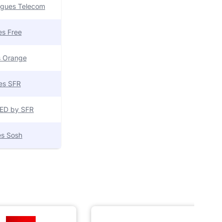
uygues Telecom
res Free
es Orange
res SFR
 RED by SFR
res Sosh