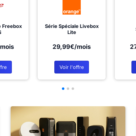
e Freebox
Série Spéciale Livebox
S
Lite
mois
29,99€/mois
2
ffre
Voir l'offre