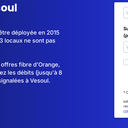
soul
S
 être déployée en 2015
(p
3 locaux ne sont pas
s offres fibre d'Orange,
 les débits (jusqu'à 8
signalées à Vesoul.
* 
In
re
con