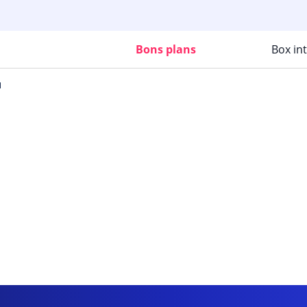
Bons plans
Box in
l