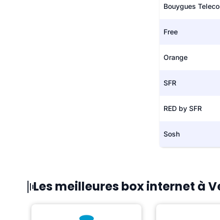
Bouygues Telec
Free
Orange
SFR
RED by SFR
Sosh
Les meilleures box internet à V