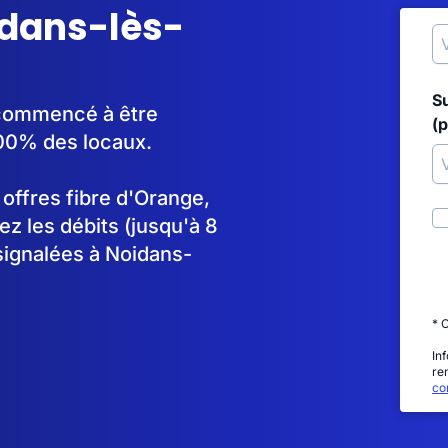
idans-lès-
S
a commencé à être
(p
00% des locaux.
s offres fibre d'Orange,
 les débits (jusqu'à 8
signalées à Noidans-
* 
In
re
con