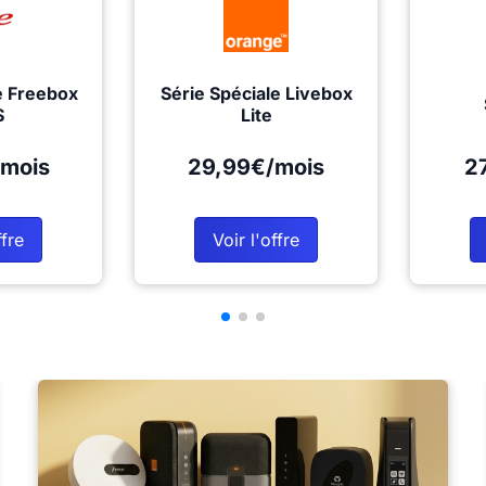
e Freebox
Série Spéciale Livebox
S
Lite
mois
29,99€/mois
2
ffre
Voir l'offre