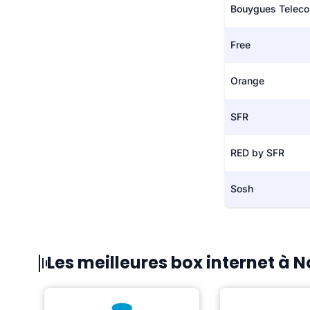
Bouygues Telec
Free
Orange
SFR
RED by SFR
Sosh
Les meilleures box internet à 