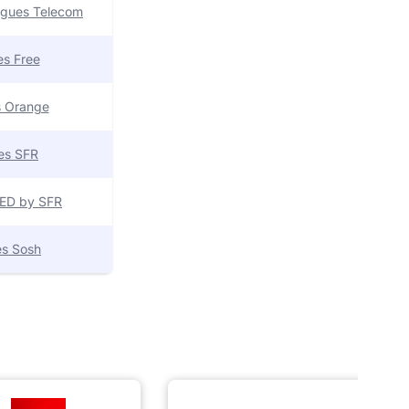
uygues Telecom
res Free
es Orange
res SFR
 RED by SFR
res Sosh