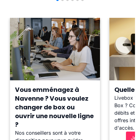
Vous emménagez à
Quelle b
Navenne ? Vous voulez
Livebox ?
Box ? Comp
changer de box ou
débits et l
ouvrir une nouvelle ligne
offres inte
?
d'accès.
Nos conseillers sont à votre
Je 