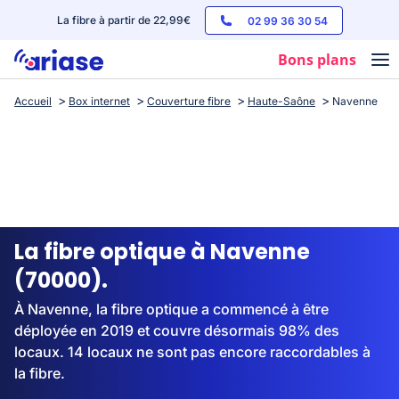
La fibre à partir de 22,99€
02 99 36 30 54
Bons plans
Accueil
Box internet
Couverture fibre
Haute-Saône
Navenne
Box internet
Forfaits mobile
Téléphones
Streaming
La fibre optique à Navenne
(70000).
À Navenne, la fibre optique a commencé à être
déployée en 2019 et couvre désormais 98% des
locaux. 14 locaux ne sont pas encore raccordables à
la fibre.