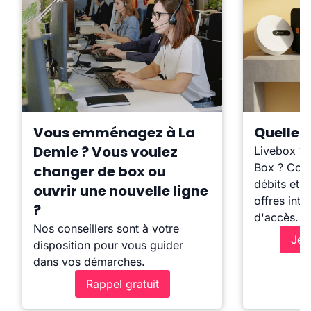
Vous emménagez à La
Quelle b
Demie ? Vous voulez
Livebox ?
Box ? Comp
changer de box ou
débits et l
ouvrir une nouvelle ligne
offres inte
?
d'accès.
Nos conseillers sont à votre
Je 
disposition pour vous guider
dans vos démarches.
Rappel gratuit