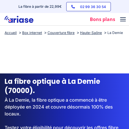
La fibre à partir de 22,99€
02 99 36 30 54
Bons plans
Accueil
Box internet
Couverture fibre
Haute-Saône
La Demie
Box internet
Forfaits mobile
Téléphones
Streaming
La fibre optique à La Demie
(70000).
À La Demie, la fibre optique a commencé à être
déployée en 2024 et couvre désormais 100% des
locaux.
Testez votre éligibilité pour découvrir les offres fibre