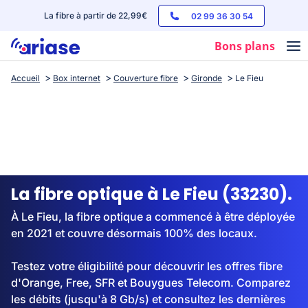
La fibre à partir de 22,99€
02 99 36 30 54
Bons plans
Accueil
Box internet
Couverture fibre
Gironde
Le Fieu
Box internet
Forfaits mobile
Téléphones
Streaming
La fibre optique à Le Fieu (33230).
À Le Fieu, la fibre optique a commencé à être déployée
en 2021 et couvre désormais 100% des locaux.
Testez votre éligibilité pour découvrir les offres fibre
d'Orange, Free, SFR et Bouygues Telecom. Comparez
les débits (jusqu'à 8 Gb/s) et consultez les dernières