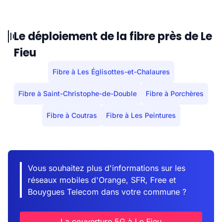
Le déploiement de la fibre près de Le
Fieu
Fibre à Les Églisottes-et-Chalaures
Fibre à Saint-Christophe-de-Double
Fibre à Porchères
Fibre à Coutras
Fibre à Les Peintures
Vous souhaitez plus d'informations sur les
réseaux mobiles d'Orange, SFR, Free et
Bouygues Telecom dans votre commune ?
La couverture 5G à Le Fieu