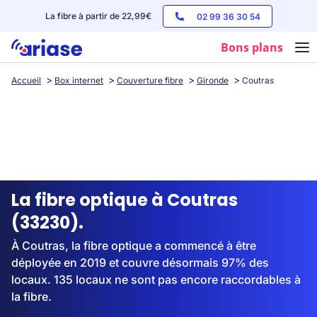
La fibre à partir de 22,99€
02 99 36 30 54
Bons plans
Accueil
Box internet
Couverture fibre
Gironde
Coutras
Box internet
Forfaits mobile
Téléphones
Streaming
La fibre optique à Coutras
(33230).
À Coutras, la fibre optique a commencé à être
déployée en 2019 et couvre désormais 97% des
locaux. 135 locaux ne sont pas encore raccordables à
la fibre.