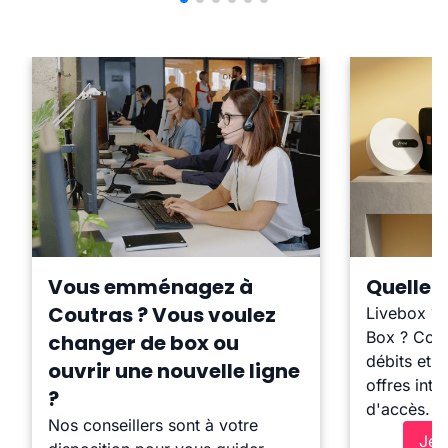
Vous emménagez à
Quelle b
Coutras ? Vous voulez
Livebox ?
Box ? Comp
changer de box ou
débits et l
ouvrir une nouvelle ligne
offres inte
?
d'accès.
Nos conseillers sont à votre
Je 