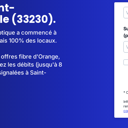
nt-
e (33230).
S
optique a commencé à
(p
ais 100% des locaux.
s offres fibre d'Orange,
 les débits (jusqu'à 8
ignalées à Saint-
* 
In
re
con