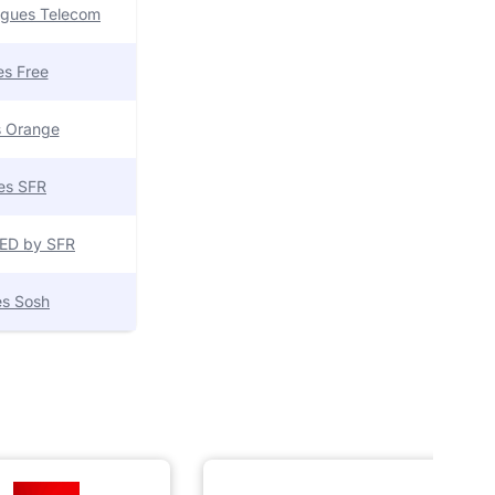
uygues Telecom
res Free
es Orange
res SFR
 RED by SFR
res Sosh