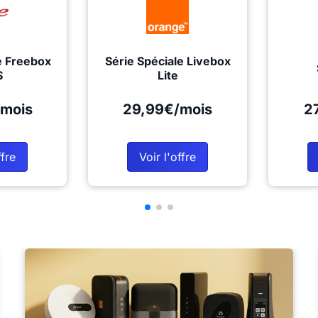
e Freebox
Série Spéciale Livebox
S
Lite
mois
29,99€/mois
2
ffre
Voir l'offre