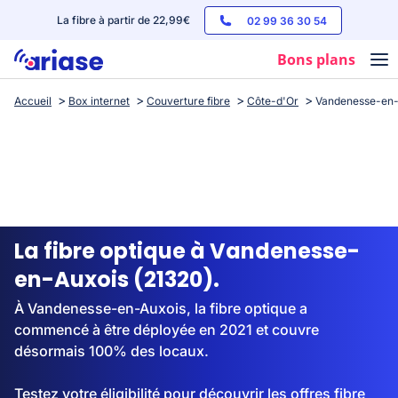
La fibre à partir de 22,99€
02 99 36 30 54
Bons plans
Accueil
Box internet
Couverture fibre
Côte-d'Or
Vandenesse-en-
Box internet
Forfaits mobile
Téléphones
Streaming
La fibre optique à Vandenesse-
en-Auxois (21320).
À Vandenesse-en-Auxois, la fibre optique a
commencé à être déployée en 2021 et couvre
désormais 100% des locaux.
Testez votre éligibilité pour découvrir les offres fibre