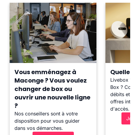
Vous emménagez à
Quelle b
Maconge ? Vous voulez
Livebox ?
Box ? Comp
changer de box ou
débits et l
ouvrir une nouvelle ligne
offres inte
?
d'accès.
Nos conseillers sont à votre
Je 
disposition pour vous guider
dans vos démarches.