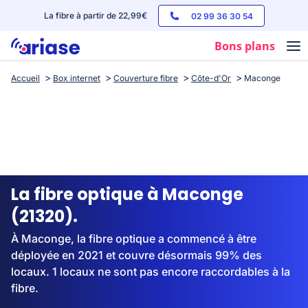
La fibre à partir de 22,99€
02 99 36 30 54
Bons plans
Accueil
Box internet
Couverture fibre
Côte-d'Or
Maconge
Box internet
Forfaits mobile
Téléphones
Streaming
La fibre optique à Maconge
(21320).
À Maconge, la fibre optique a commencé à être
déployée en 2021 et couvre désormais 99% des
locaux. 1 locaux ne sont pas encore raccordables à la
fibre.