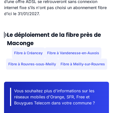
d’une offre ADSL se retrouveront sans connexion
internet fixe s’ils n'ont pas choisi un abonnement fibre
d’ici le 31/01/2027.
Le déploiement de la fibre près de
Maconge
Fibre à Créancey
Fibre à Vandenesse-en-Auxois
Fibre à Rouvres-sous-Meilly
Fibre à Meilly-sur-Rouvres
Vous souhaitez plus d'informations sur les
réseaux mobiles d'Orange, SFR, Free et
Bouygues Telecom dans votre commune ?