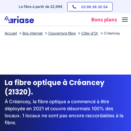
La fibre à partir de 22,99€
02 99 36 30 54
Bons plans
Accueil
Box internet
Couverture fibre
Côte-d'Or
Créancey
Box internet
Forfaits mobile
Téléphones
Streaming
La fibre optique à Créancey
(21320).
À Créancey, la fibre optique a commencé à être
déployée en 2021 et couvre désormais 100% des
locaux. 1 locaux ne sont pas encore raccordables à la
fibre.