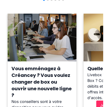
Vous emménagez à
Quelle b
Créancey ? Vous voulez
Livebox ?
Box ? Comp
changer de box ou
débits et l
ouvrir une nouvelle ligne
offres inte
?
d'accès.
Nos conseillers sont à votre
Je 