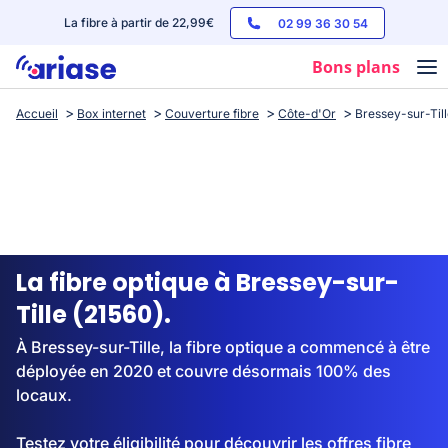
La fibre à partir de 22,99€
02 99 36 30 54
Bons plans
Accueil
Box internet
Couverture fibre
Côte-d'Or
Bressey-sur-Til
Box internet
Forfaits mobile
Téléphones
Streaming
La fibre optique à Bressey-sur-
Tille (21560).
À Bressey-sur-Tille, la fibre optique a commencé à être
déployée en 2020 et couvre désormais 100% des
locaux.
Testez votre éligibilité pour découvrir les offres fibre