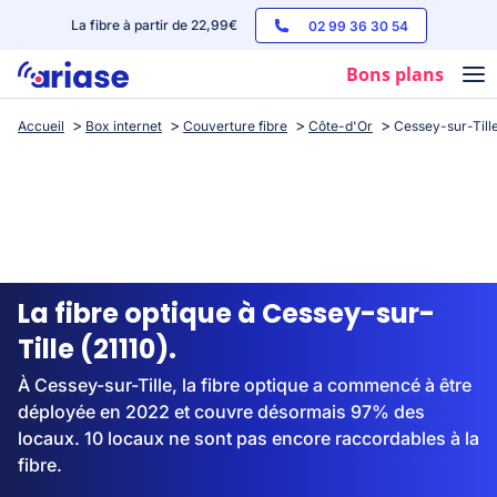
La fibre à partir de 22,99€
02 99 36 30 54
Bons plans
Accueil
Box internet
Couverture fibre
Côte-d'Or
Cessey-sur-Till
Box internet
Forfaits mobile
Téléphones
Streaming
La fibre optique à Cessey-sur-
Tille (21110).
À Cessey-sur-Tille, la fibre optique a commencé à être
déployée en 2022 et couvre désormais 97% des
locaux. 10 locaux ne sont pas encore raccordables à la
fibre.