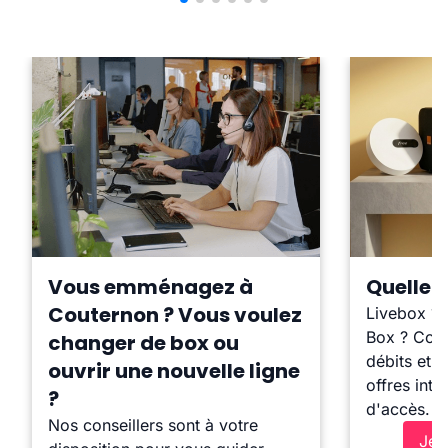
Vous emménagez à
Quelle b
Couternon ? Vous voulez
Livebox ?
Box ? Comp
changer de box ou
débits et l
ouvrir une nouvelle ligne
offres inte
?
d'accès.
Nos conseillers sont à votre
Je 