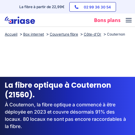
La fibre à partir de 22,99€
02 99 36 30 54
Bons plans
Accueil
Box internet
Couverture fibre
Côte-d'Or
Couternon
Box internet
Forfaits mobile
Téléphones
Streaming
La fibre optique à Couternon
(21560).
À Couternon, la fibre optique a commencé à être
déployée en 2023 et couvre désormais 91% des
locaux. 80 locaux ne sont pas encore raccordables à
la fibre.