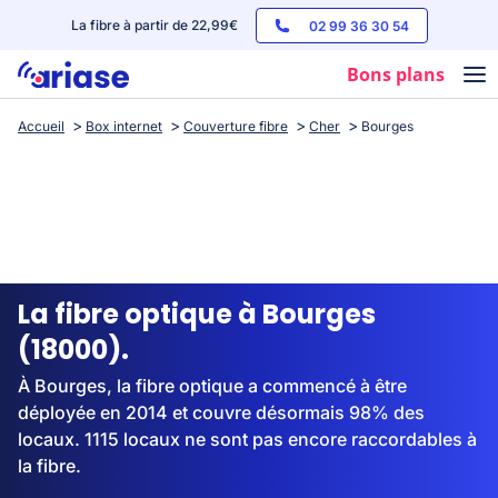
La fibre à partir de 22,99€
02 99 36 30 54
Bons plans
Accueil
Box internet
Couverture fibre
Cher
Bourges
Box internet
Forfaits mobile
Téléphones
Streaming
La fibre optique à Bourges
(18000).
À Bourges, la fibre optique a commencé à être
déployée en 2014 et couvre désormais 98% des
locaux. 1115 locaux ne sont pas encore raccordables à
la fibre.