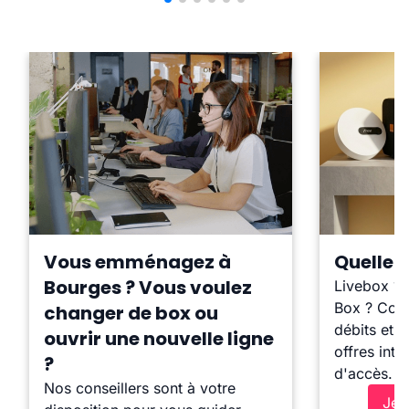
Vous emménagez à
Quelle b
Bourges ? Vous voulez
Livebox ?
Box ? Comp
changer de box ou
débits et l
ouvrir une nouvelle ligne
offres inte
?
d'accès.
Nos conseillers sont à votre
Je 