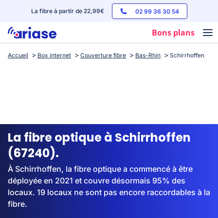
La fibre à partir de 22,99€
02 99 36 30 54
Bons plans
Accueil
Box internet
Couverture fibre
Bas-Rhin
Schirrhoffen
Box internet
Forfaits mobile
Téléphones
Streaming
La fibre optique à Schirrhoffen
(67240).
À Schirrhoffen, la fibre optique a commencé à être
déployée en 2021 et couvre désormais 95% des
locaux. 19 locaux ne sont pas encore raccordables à la
fibre.