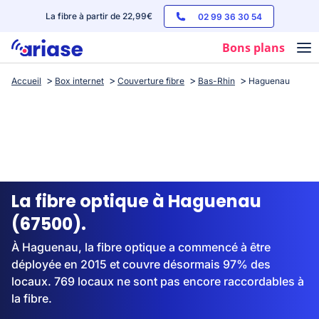
La fibre à partir de 22,99€
02 99 36 30 54
Bons plans
Accueil
Box internet
Couverture fibre
Bas-Rhin
Haguenau
Box internet
Forfaits mobile
Téléphones
Streaming
La fibre optique à Haguenau
(67500).
À Haguenau, la fibre optique a commencé à être
déployée en 2015 et couvre désormais 97% des
locaux. 769 locaux ne sont pas encore raccordables à
la fibre.