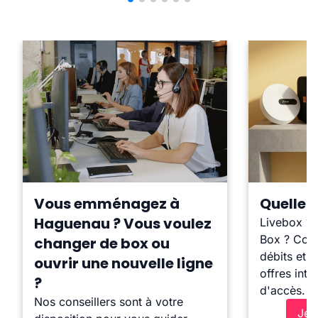
Vous emménagez à
Quelle b
Haguenau ? Vous voulez
Livebox ?
Box ? Comp
changer de box ou
débits et l
ouvrir une nouvelle ligne
offres inte
?
d'accès.
Nos conseillers sont à votre
Je 