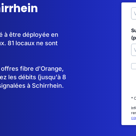
hirrhein
S
é à être déployée en
(p
. 81 locaux ne sont
s offres fibre d'Orange,
 les débits (jusqu'à 8
ignalées à Schirrhein.
* 
In
re
con