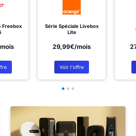
e Freebox
Série Spéciale Livebox
S
Lite
mois
29,99€/mois
2
ffre
Voir l'offre