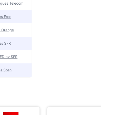
uygues Telecom
res Free
es Orange
res SFR
 RED by SFR
res Sosh