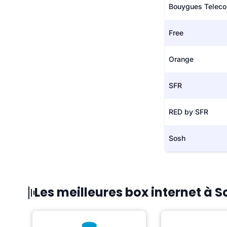
Bouygues Telec
Free
Orange
SFR
RED by SFR
Sosh
Les meilleures box internet à S