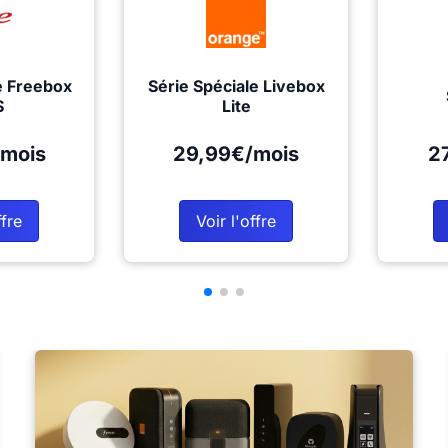
e Freebox
Série Spéciale Livebox
S
Lite
mois
29,99€/mois
2
ffre
Voir l'offre