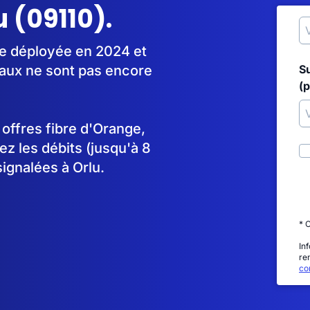
u (09110).
re déployée en 2024 et
aux ne sont pas encore
S
(p
s offres fibre d'Orange,
 les débits (jusqu'à 8
ignalées à Orlu.
* 
In
re
con