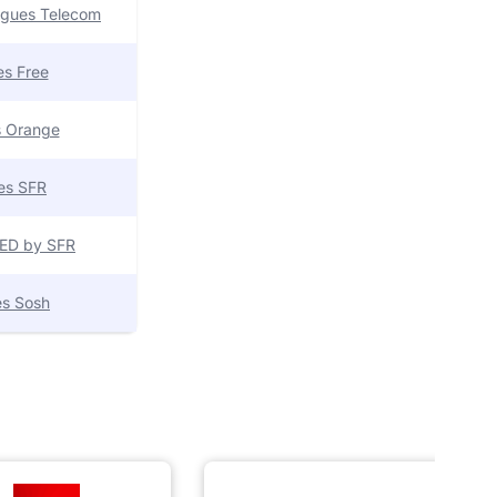
uygues Telecom
res Free
es Orange
res SFR
 RED by SFR
res Sosh