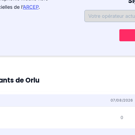
S
elles de l’
ARCEP
.
tants de Orlu
07/08/2026
0