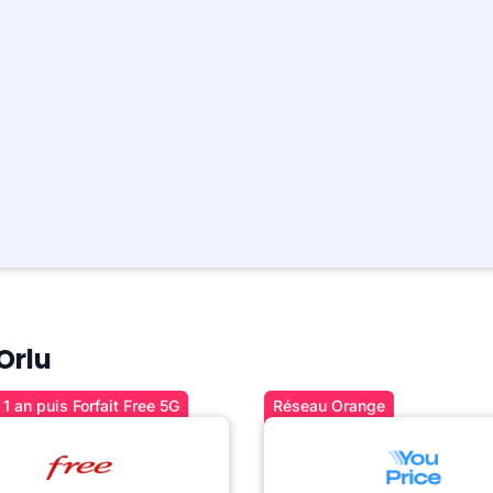
Orlu
1 an puis Forfait Free 5G
Réseau Orange