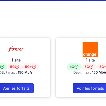
1
1
site
site
5G
5G+
4G
5G
5G+
Débit max :
150 Mb/s
Débit max :
150 Mb/
Voir les forfaits
Voir les forfaits