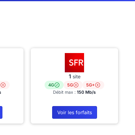
1
site
4G
5G
5G+
s
Débit max :
150 Mb/s
Voir les forfaits