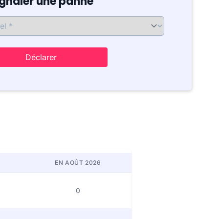
ignaler une panne
Déclarer
EN AOÛT 2026
0