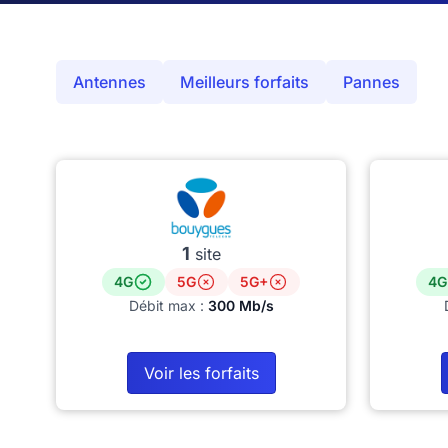
Antennes
Meilleurs forfaits
Pannes
1
site
4G
5G
5G+
4G
Débit max :
300 Mb/s
Voir les forfaits