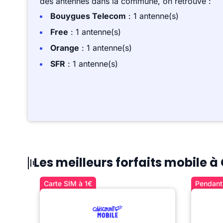
des antennes dans la commune, on retrouve :
Bouygues Telecom
: 1 antenne(s)
Free
: 1 antenne(s)
Orange
: 1 antenne(s)
SFR
: 1 antenne(s)
Les meilleurs forfaits mobile à 
Carte SIM à 1€
Pendant 