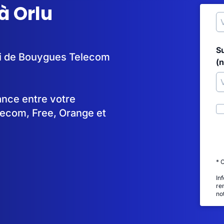
à Orlu
S
lui de Bouygues Telecom
(
tance entre votre
lecom, Free, Orange et
* 
In
re
no