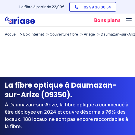
La fibre à partir de 22,99€
02 99 36 30 54
Bons plans
Accueil
Box internet
Couverture fibre
Ariège
Daumazan-sur-Ari
Box internet
Forfaits mobile
Téléphones
Streaming
La fibre optique à Daumazan-
sur-Arize (09350).
À Daumazan-sur-Arize, la fibre optique a commencé à
être déployée en 2024 et couvre désormais 76% des
locaux. 188 locaux ne sont pas encore raccordables à
la fibre.