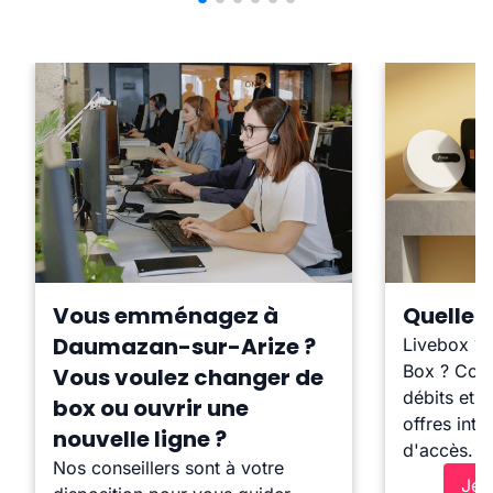
Vous emménagez à
Quelle b
Daumazan-sur-Arize ?
Livebox ?
Box ? Comp
Vous voulez changer de
débits et l
box ou ouvrir une
offres inte
nouvelle ligne ?
d'accès.
Nos conseillers sont à votre
Je 