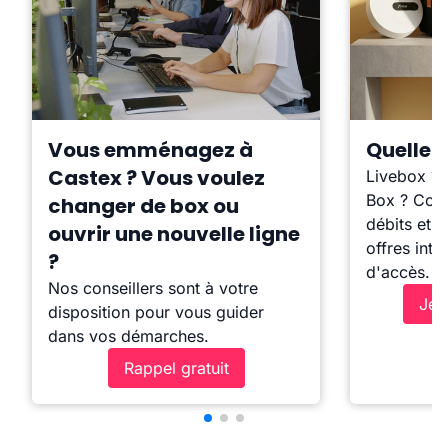
Vous emménagez à
Quelle b
Castex ? Vous voulez
Livebox ?
Box ? Comp
changer de box ou
débits et l
ouvrir une nouvelle ligne
offres inte
?
d'accès.
Nos conseillers sont à votre
Je 
disposition pour vous guider
dans vos démarches.
Rappel gratuit