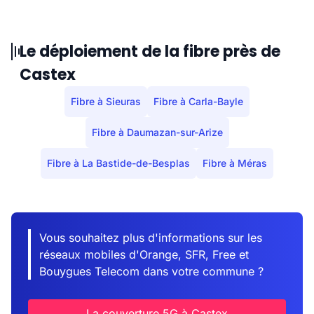
Le déploiement de la fibre près de
Castex
Fibre à Sieuras
Fibre à Carla-Bayle
Fibre à Daumazan-sur-Arize
Fibre à La Bastide-de-Besplas
Fibre à Méras
Vous souhaitez plus d'informations sur les
réseaux mobiles d'Orange, SFR, Free et
Bouygues Telecom dans votre commune ?
La couverture 5G à Castex