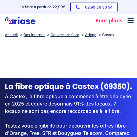
La fibre à partir de 22,99€
02 99 36 30 54
Bons plans
Accueil
Box internet
Couverture fibre
Ariège
Castex
Box internet
Forfaits mobile
Téléphones
Streaming
La fibre optique à Castex (09350).
À Castex, la fibre optique a commencé à être déployée
en 2025 et couvre désormais 91% des locaux. 7
locaux ne sont pas encore raccordables à la fibre.
Testez votre éligibilité pour découvrir les offres fibre
d'Orange, Free, SFR et Bouygues Telecom. Comparez