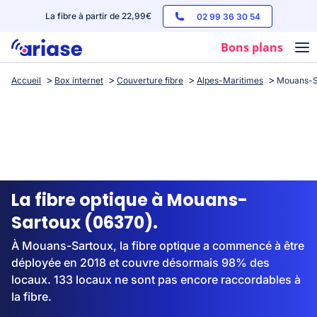
La fibre à partir de 22,99€
02 99 36 30 54
Bons plans
Accueil
Box internet
Couverture fibre
Alpes-Maritimes
Mouans-S
Box internet
Forfaits mobile
Téléphones
Streaming
La fibre optique à Mouans-
Sartoux (06370).
À Mouans-Sartoux, la fibre optique a commencé à être
déployée en 2018 et couvre désormais 98% des
locaux. 133 locaux ne sont pas encore raccordables à
la fibre.