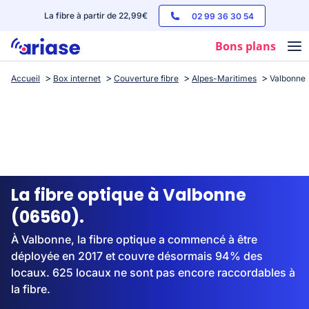
La fibre à partir de 22,99€
02 99 36 30 54
Bons plans
Accueil
Box internet
Couverture fibre
Alpes-Maritimes
Valbonne
Box internet
Forfaits mobile
Téléphones
Streaming
La fibre optique à Valbonne
(06560).
À Valbonne, la fibre optique a commencé à être
déployée en 2017 et couvre désormais 94% des
locaux. 625 locaux ne sont pas encore raccordables à
la fibre.