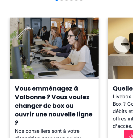
Vous emménagez à
Quelle b
Valbonne ? Vous voulez
Livebox ?
Box ? Comp
changer de box ou
débits et l
ouvrir une nouvelle ligne
offres inte
?
d'accès.
Nos conseillers sont à votre
Je 