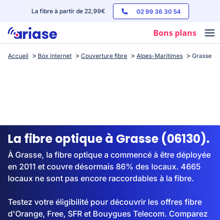
La fibre à partir de 22,99€
02 99 36 30 54
Bons plans
Accueil
Box internet
Couverture fibre
Alpes-Maritimes
Grasse
Box internet
Forfaits mobile
Téléphones
Streaming
La fibre optique à Grasse (06130).
À Grasse, la fibre optique a commencé à être déployée
en 2011 et couvre désormais 86% des locaux. 4665
locaux ne sont pas encore raccordables à la fibre.
Testez votre éligibilité pour découvrir les offres fibre
d'Orange, Free, SFR et Bouygues Telecom. Comparez