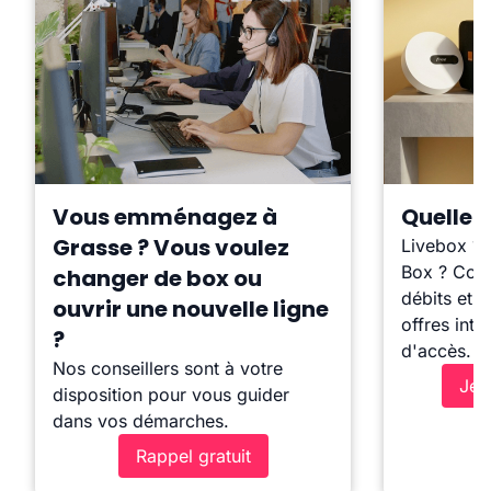
Vous emménagez à
Quelle b
Grasse ? Vous voulez
Livebox ?
Box ? Comp
changer de box ou
débits et l
ouvrir une nouvelle ligne
offres inte
?
d'accès.
Nos conseillers sont à votre
Je 
disposition pour vous guider
dans vos démarches.
Rappel gratuit