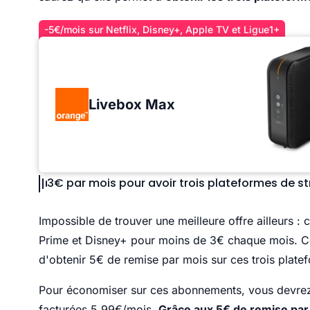
-5€/mois sur Netflix, Disney+, Apple TV et Ligue1+
Livebox Max
3€ par mois pour avoir trois plateformes de str
Impossible de trouver une meilleure offre ailleurs : c
Prime et Disney+ pour moins de 3€ chaque mois. C
d'obtenir 5€ de remise par mois sur ces trois plate
Pour économiser sur ces abonnements, vous devrez 
facturées 5,99€/mois.
Grâce aux 5€ de remise par