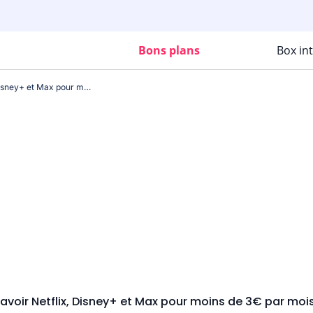
Bons plans
Box in
Voici comment avoir Netflix, Disney+ et Max pour moins de 3€ par mois (et c'est légal)
voir Netflix, Disney+ et Max pour moins de 3€ par mois 