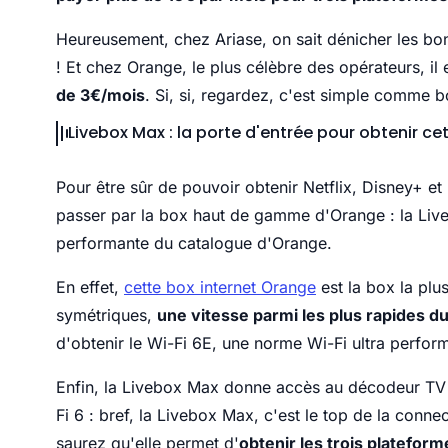
Heureusement, chez Ariase, on sait dénicher les bon
! Et chez Orange, le plus célèbre des opérateurs, il 
de 3€/mois
. Si, si, regardez, c'est simple comme bo
Livebox Max : la porte d'entrée pour obtenir ce
Pour être sûr de pouvoir obtenir Netflix, Disney+ e
passer par la box haut de gamme d'Orange : la Live
performante du catalogue d'Orange.
En effet,
cette box internet Orange
est la box la plu
symétriques,
une vitesse parmi les plus rapides 
d'obtenir le Wi-Fi 6E, une norme Wi-Fi ultra perform
Enfin, la Livebox Max donne accès au décodeur TV 6
Fi 6 : bref, la Livebox Max, c'est le top de la conn
saurez qu'elle permet d'
obtenir les trois platefo