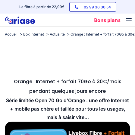
La fibre à partir de 22,99€
02 99 36 30 54
Bons plans
Accueil
Box internet
Actualité
Orange : Internet + forfait 70Go à 30
Box internet
Forfaits mobile
Téléphones
Streaming
Orange : Internet + forfait 70Go à 30€/mois
pendant quelques jours encore
Série limitée Open 70 Go d'Orange : une offre Internet
+ mobile pas chère et taillée pour tous les usages,
mais à saisir vite...