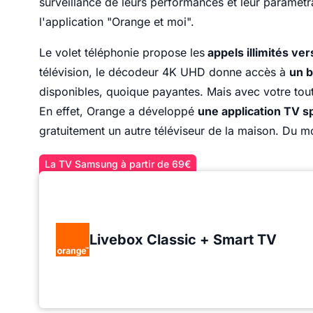
surveillance de leurs performances et leur paramétr
l'application "Orange et moi".
Le volet téléphonie propose les
appels illimités ve
télévision, le décodeur 4K UHD donne accès à
un b
disponibles, quoique payantes. Mais avec votre tou
En effet, Orange a développé
une application TV s
gratuitement un autre téléviseur de la maison. Du mo
La TV Samsung à partir de 69€
Livebox Classic + Smart TV