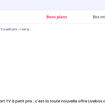
Bons plans
Box in
La fibre à 1 Gb/s et une Smart TV à petit prix : c'est la toute nouvelle offre Livebox d'Orange. Quelle tentation !
rt TV à petit prix : c'est la toute nouvelle offre Livebox