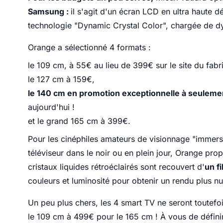
Samsung :
il s'agit d'un écran LCD en ultra haute d
technologie "Dynamic Crystal Color", chargée de dyn
Orange a sélectionné 4 formats :
le 109 cm, à 55€ au lieu de 399€ sur le site du fabr
le 127 cm à 159€,
le 140 cm en promotion exceptionnelle à seulem
aujourd'hui !
et le grand 165 cm à 399€.
Pour les cinéphiles amateurs de visionnage "immersif"
téléviseur dans le noir ou en plein jour, Orange pr
cristaux liquides rétroéclairés sont recouvert d'
un f
couleurs et luminosité pour obtenir un rendu plus nua
Un peu plus chers, les 4 smart TV ne seront toutefo
le 109 cm à 499€ pour le 165 cm ! À vous de définir 