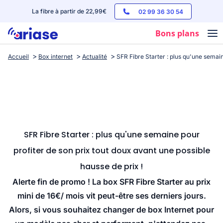
La fibre à partir de 22,99€
02 99 36 30 54
Bons plans
Accueil
Box internet
Actualité
SFR Fibre Starter : plus qu'une semain
Box internet
Forfaits mobile
Téléphones
Streaming
SFR Fibre Starter : plus qu'une semaine pour
profiter de son prix tout doux avant une possible
hausse de prix !
Alerte fin de promo ! La box SFR Fibre Starter au prix
mini de 16€/ mois vit peut-être ses derniers jours.
Alors, si vous souhaitez changer de box Internet pour