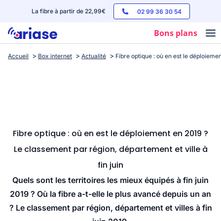
La fibre à partir de 22,99€
02 99 36 30 54
Bons plans
Accueil
Box internet
Actualité
Fibre optique : où en est le déploiemen
Box internet
Forfaits mobile
Téléphones
Streaming
Fibre optique : où en est le déploiement en 2019 ?
Le classement par région, département et ville à
fin juin
Quels sont les territoires les mieux équipés à fin juin
2019 ? Où la fibre a-t-elle le plus avancé depuis un an
? Le classement par région, département et villes à fin