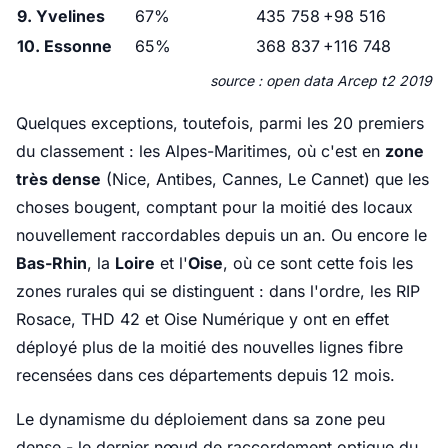
9. Yvelines
67%
435 758
+98 516
10. Essonne
65%
368 837
+116 748
source : open data Arcep t2 2019
Quelques exceptions, toutefois, parmi les 20 premiers
du classement : les Alpes-Maritimes, où c'est en
zone
très dense
(Nice, Antibes, Cannes, Le Cannet) que les
choses bougent, comptant pour la moitié des locaux
nouvellement raccordables depuis un an. Ou encore le
Bas-Rhin
, la
Loire
et l'
Oise
, où ce sont cette fois les
zones rurales qui se distinguent : dans l'ordre, les RIP
Rosace, THD 42 et Oise Numérique y ont en effet
déployé plus de la moitié des nouvelles lignes fibre
recensées dans ces départements depuis 12 mois.
Le dynamisme du déploiement dans sa zone peu
dense - le dernier nœud de raccordement optique du