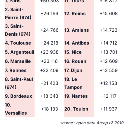
1. Paris
+50 393
11. Tours
+15 822
2. Saint-
+26 166
12. Reims
+15 608
Pierre (974)
3. Saint-
+24 766
13. Amiens
+14 723
Denis (974)
4. Toulouse
+24 218
14. Antibes
+14 712
5. Argenteuil
+23 938
15. Nice
+13 701
6. Marseille
+23 116
16. Rouen
+12 609
7. Rennes
+22 409
17. Dijon
+12 559
8. Saint-Paul
18. Le
+21 423
+12 153
(974)
Tampon
9. Bordeaux
+18 343
19. Nantes
+12 117
10.
+18 133
20. Toulon
+11 937
Versailles
source : open data Arcep t2 2019