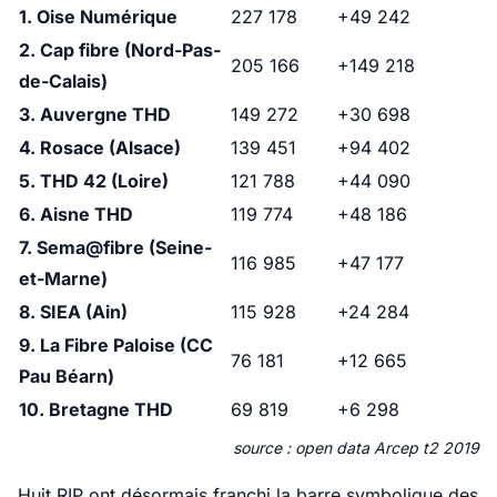
1. Oise Numérique
227 178
+49 242
2. Cap fibre (Nord-Pas-
205 166
+149 218
de-Calais)
3. Auvergne THD
149 272
+30 698
4. Rosace (Alsace)
139 451
+94 402
5. THD 42 (Loire)
121 788
+44 090
6. Aisne THD
119 774
+48 186
7. Sema@fibre (Seine-
116 985
+47 177
et-Marne)
8. SIEA (Ain)
115 928
+24 284
9. La Fibre Paloise (CC
76 181
+12 665
Pau Béarn)
10. Bretagne THD
69 819
+6 298
source : open data Arcep t2 2019
Huit RIP ont désormais franchi la barre symbolique des