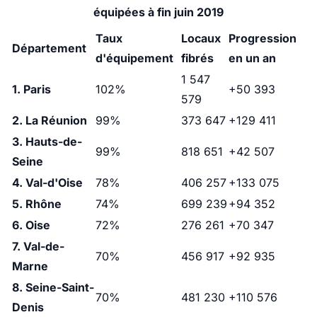
équipées à fin juin 2019
Taux
Locaux
Progression
Département
d'équipement
fibrés
en un an
1 547
1. Paris
102%
+50 393
579
2. La Réunion
99%
373 647
+129 411
3. Hauts-de-
99%
818 651
+42 507
Seine
4. Val-d'Oise
78%
406 257
+133 075
5. Rhône
74%
699 239
+94 352
6. Oise
72%
276 261
+70 347
7. Val-de-
70%
456 917
+92 935
Marne
8. Seine-Saint-
70%
481 230
+110 576
Denis