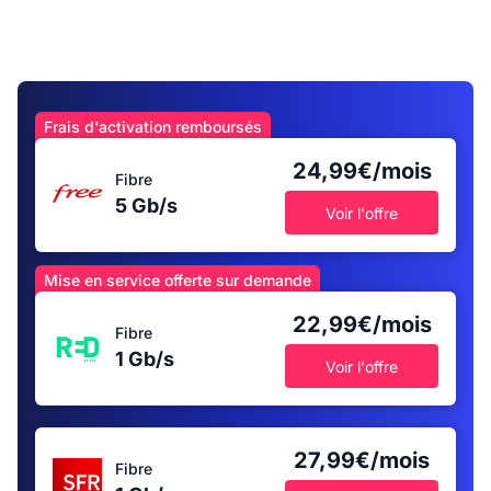
Frais d'activation remboursés
24,99€/mois
Fibre
5 Gb/s
Voir l'offre
Mise en service offerte sur demande
22,99€/mois
Fibre
1 Gb/s
Voir l'offre
27,99€/mois
Fibre