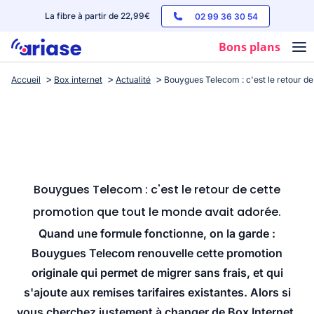
La fibre à partir de 22,99€
02 99 36 30 54
Bons plans
Accueil
Box internet
Actualité
Bouygues Telecom : c'est le retour de
Box internet
Forfaits mobile
Téléphones
Streaming
Bouygues Telecom : c'est le retour de cette
promotion que tout le monde avait adorée.
Quand une formule fonctionne, on la garde :
Bouygues Telecom renouvelle cette promotion
originale qui permet de migrer sans frais, et qui
s'ajoute aux remises tarifaires existantes. Alors si
vous cherchez justement à changer de Box Internet,