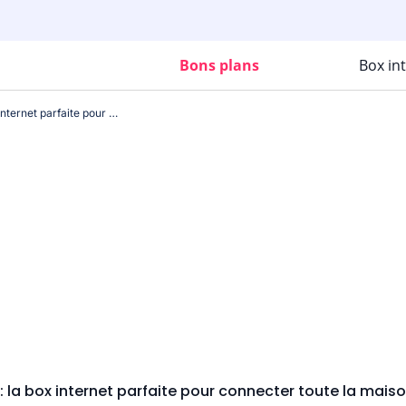
Bons plans
Box in
B&You Pure Fibre Plus : la box internet parfaite pour connecter toute la maison (et le jardin) cet été
: la box internet parfaite pour connecter toute la maison