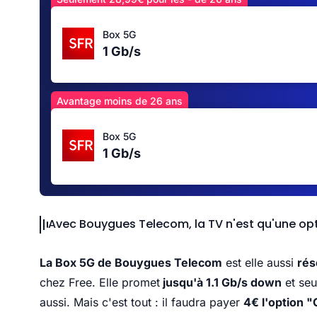
Box 5G
1 Gb/s
Avantage moins de 26 ans
Box 5G
1 Gb/s
Avec Bouygues Telecom, la TV n'est qu'une op
La Box 5G de Bouygues Telecom
est elle aussi
rés
chez Free. Elle promet
jusqu'à 1.1 Gb/s down
et seu
aussi. Mais c'est tout : il faudra payer
4€ l'option 