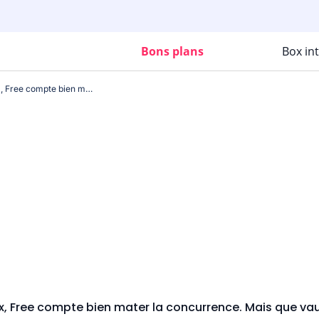
Bons plans
Box in
Avec sa nouvelle offre Freebox, Free compte bien mater la concurrence. Mais que vaut vraiment la Box 5G de Free ?
x, Free compte bien mater la concurrence. Mais que vau