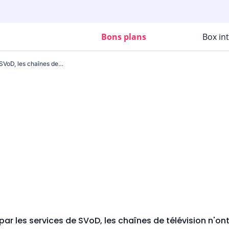
Bons plans
Box in
Supplantées par les services de SVoD, les chaînes de télévision n'ont plus la cote !
ar les services de SVoD, les chaînes de télévision n'ont 