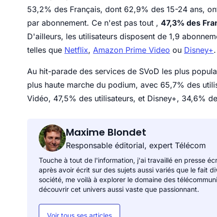
53,2% des Français, dont 62,9% des 15-24 ans, ont
par abonnement. Ce n'est pas tout ,
47,3% des Fra
D'ailleurs, les utilisateurs disposent de 1,9 abon
telles que
Netflix
,
Amazon Prime Video
ou
Disney+
.
Au hit-parade des services de SVoD les plus populair
plus haute marche du podium, avec 65,7% des utilis
Vidéo, 47,5% des utilisateurs, et Disney+, 34,6% des
Maxime Blondet
Responsable éditorial, expert Télécom
Touche à tout de l'information, j'ai travaillé en presse éc
après avoir écrit sur des sujets aussi variés que le fait 
société, me voilà à explorer le domaine des télécommunicat
découvrir cet univers aussi vaste que passionnant.
Voir tous ses articles