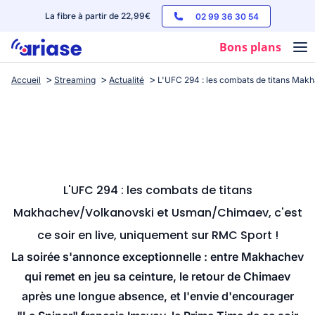
La fibre à partir de 22,99€
02 99 36 30 54
Bons plans
Accueil
Streaming
Actualité
L'UFC 294 : les combats de titans Makh
Box internet
Forfaits mobile
Téléphones
Streaming
L'UFC 294 : les combats de titans
Makhachev/Volkanovski et Usman/Chimaev, c'est
ce soir en live, uniquement sur RMC Sport !
La soirée s'annonce exceptionnelle : entre Makhachev
qui remet en jeu sa ceinture, le retour de Chimaev
après une longue absence, et l'envie d'encourager